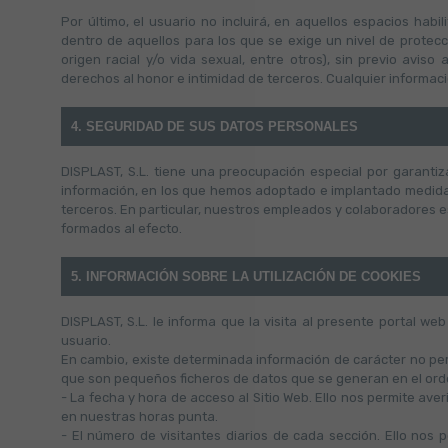
Por último, el usuario no incluirá, en aquellos espacios hab
dentro de aquellos para los que se exige un nivel de protección
origen racial y/o vida sexual, entre otros), sin previo avis
derechos al honor e intimidad de terceros. Cualquier informaci
4. SEGURIDAD DE SUS DATOS PERSONALES
DISPLAST, S.L. tiene una preocupación especial por garanti
información, en los que hemos adoptado e implantado medidas 
terceros. En particular, nuestros empleados y colaboradores 
formados al efecto.
5. INFORMACIÓN SOBRE LA UTILIZACIÓN DE COOKIES
DISPLAST, S.L. le informa que la visita al presente portal we
usuario.
En cambio, existe determinada información de carácter no per
que son pequeños ficheros de datos que se generan en el orde
- La fecha y hora de acceso al Sitio Web. Ello nos permite ave
en nuestras horas punta.
- El número de visitantes diarios de cada sección. Ello nos 