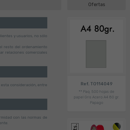
Ofertas
ientes y usuarios, no sólo
el resto del ordenamiento
ar relaciones comerciales
Ref. TO114049
 esta consideración, entre
** Paq. 500 hojas de
papel Gris Acero A4 80 gr.
Papago
formidad con las normas de
ente.