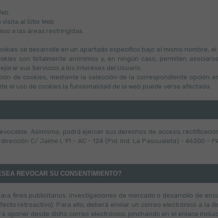
Web.
isita al Sitio Web.
so a las áreas restringidas.
 Cookies se desarrolle en un apartado específico bajo el mismo nombre, el
ookies son totalmente anónimos y, en ningún caso, permiten asociars
ejorar sus Servicios a los intereses del Usuario.
ación de cookies, mediante la selección de la correspondiente opción 
ite el uso de cookies la funcionalidad de la web puede verse afectada.
evocable. Asimismo, podrá ejercer sus derechos de acceso, rectificación
, dirección C/ Jaime I, 91 - AC - 124 (Pol. Ind. La Pascualeta) - 46200 -
DESEA REVOCAR SU CONSENTIMIENTO?
ra fines publicitarios, investigaciones de mercado o desarrollo de encu
to retroactivo). Para ello, deberá enviar un correo electrónico a la di
rá oponer desde dicho correo electrónico, pinchando en el enlace inclui