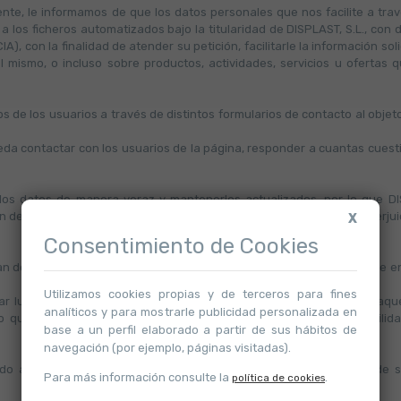
ente, le informamos de que los datos personales que nos facilite a trav
los ficheros automatizados bajo la titularidad de DISPLAST, S.L., con do
), con la finalidad de atender su petición, facilitarle la información sol
el mismo, o incluso sobre productos, actividades, servicios u ofertas
s de los usuarios a través de distintos formularios de contacto al obje
da contactar con los usuarios de la página, responder a cuantas cuesti
ar los datos de manera veraz y mantenerlos actualizados, por lo que DI
n del servicio a todo usuario que haya facilitado datos falsos, sin perj
X
Consentimiento de Cookies
tan deben facilitarse o no con carácter obligatorio. De todas formas, se en
Utilizamos cookies propias y de terceros para fines
r lugar a que DISPLAST, S.L. se vea impedida para prestar todos aquel
analíticos y para mostrarle publicidad personalizada en
lo que, en tales casos DISPLAST, S.L. queda exenta de responsabilida
base a un perfil elaborado a partir de sus hábitos de
navegación (por ejemplo, páginas visitadas).
o a empresas externas si no se cuenta con el consentimiento de su 
Para más información consulte la
.
política de cookies