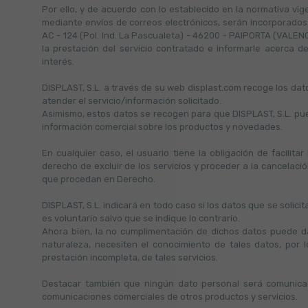
Por ello, y de acuerdo con lo establecido en la normativa vig
mediante envíos de correos electrónicos, serán incorporados a 
AC - 124 (Pol. Ind. La Pascualeta) - 46200 - PAIPORTA (VALENCIA
la prestación del servicio contratado e informarle acerca d
interés.
DISPLAST, S.L. a través de su web displast.com recoge los dato
atender el servicio/información solicitado.
Asimismo, estos datos se recogen para que DISPLAST, S.L. pue
información comercial sobre los productos y novedades.
En cualquier caso, el usuario tiene la obligación de facilit
derecho de excluir de los servicios y proceder a la cancelació
que procedan en Derecho.
DISPLAST, S.L. indicará en todo caso si los datos que se solici
es voluntario salvo que se indique lo contrario.
Ahora bien, la no cumplimentación de dichos datos puede da
naturaleza, necesiten el conocimiento de tales datos, por 
prestación incompleta, de tales servicios.
Destacar también que ningún dato personal será comunicad
comunicaciones comerciales de otros productos y servicios.