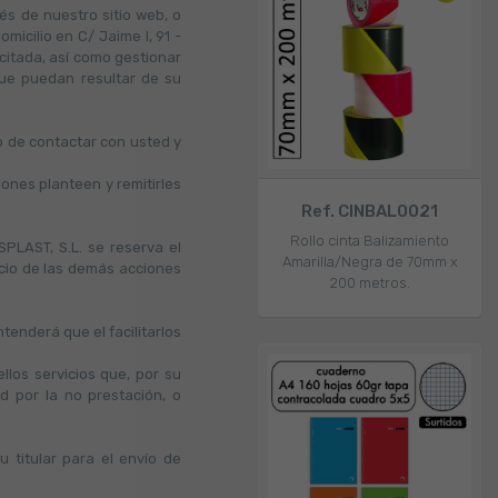
és de nuestro sitio web, o
micilio en C/ Jaime I, 91 -
icitada, así como gestionar
 que puedan resultar de su
to de contactar con usted y
ones planteen y remitirles
Ref. CINBAL0021
Rollo cinta Balizamiento
SPLAST, S.L. se reserva el
Amarilla/Negra de 70mm x
uicio de las demás acciones
200 metros.
tenderá que el facilitarlos
los servicios que, por su
d por la no prestación, o
titular para el envío de