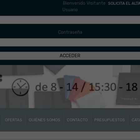
Bienvenido Visitante
SOLICITA EL ALT
Usuario
Contraseña
OFERTAS
QUIÉNES SOMOS
CONTACTO
PRESUPUESTOS
CAT