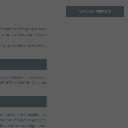
VER MÁS OFERTAS
 titular de esta página web
e a un Usuario concreto e
en su programa navegador,
, cancelación y oposición,
 PAIPORTA (VALENCIA), o por
estas de satisfacción, así
rección info@displast.com.
do en el mismo y siguiendo