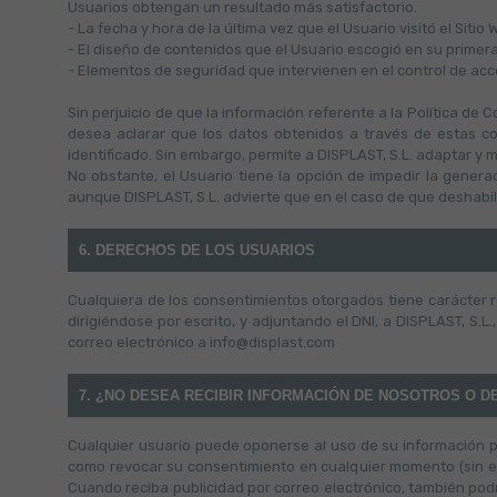
Usuarios obtengan un resultado más satisfactorio.
- La fecha y hora de la última vez que el Usuario visitó el Sitio 
- El diseño de contenidos que el Usuario escogió en su primera v
- Elementos de seguridad que intervienen en el control de acce
Sin perjuicio de que la información referente a la Política de
desea aclarar que los datos obtenidos a través de estas c
identificado. Sin embargo, permite a DISPLAST, S.L. adaptar y m
No obstante, el Usuario tiene la opción de impedir la gener
aunque DISPLAST, S.L. advierte que en el caso de que deshabil
6. DERECHOS DE LOS USUARIOS
Cualquiera de los consentimientos otorgados tiene carácter r
dirigiéndose por escrito, y adjuntando el DNI, a DISPLAST, S.L.
correo electrónico a info@displast.com
7. ¿NO DESEA RECIBIR INFORMACIÓN DE NOSOTROS O 
Cualquier usuario puede oponerse al uso de su información pa
como revocar su consentimiento en cualquier momento (sin efec
Cuando reciba publicidad por correo electrónico, también pod