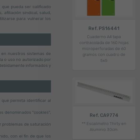
l que pueda ser calificado
afiliación sindical, salud,
ilizarse para vulnerar los
Ref. PS16441
Cuaderno A4 tapa
contracolada de 160 hojas
microperforadas de 60
s en nuestros sistemas de
gramos con cuadro de
da o uso no autorizado por
5x5
o debidamente informados y
que permita identificar al
vos denominados "cookies",
Ref. CA9774
** Escalimetro Thirty en
tar problemas de saturación
Aluminio 30cm.
ido, con el fin de que los