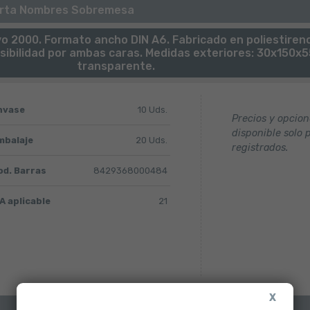
rta Nombres Sobremesa
2000. Formato ancho DIN A6. Fabricado en poliestireno
sibilidad por ambas caras. Medidas exteriores: 30x150x5
transparente.
nvase
10 Uds.
Precios y opcio
disponible solo 
mbalaje
20 Uds.
registrados.
od. Barras
8429368000484
A aplicable
21
X