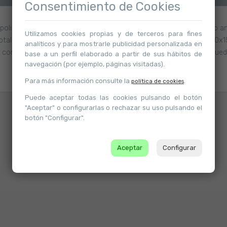
Consentimiento de Cookies
iestireno resistente de máxima calidad y resistencia. Formato anc
Utilizamos cookies propias y de terceros para fines
tal estabilidad. Color cristal transparente. Medidas exteriores: 30
analíticos y para mostrarle publicidad personalizada en
le como unidad mínima de venta, pueden consultarnos por si se pue
base a un perfil elaborado a partir de sus hábitos de
navegación (por ejemplo, páginas visitadas).
Para más información consulte la
.
política de cookies
Puede aceptar todas las cookies pulsando el botón
"Aceptar" o configurarlas o rechazar su uso pulsando el
botón "Configurar".
Atrás
Aceptar
Configurar