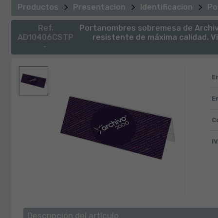
Productos
Presentacion
Identificacion
Po
Ref.
Portanombres sobremesa de Archivo 
AD10406CSTP
resistente de máxima calidad. Vi
-
E
E
C
IV
Descripción del artículo