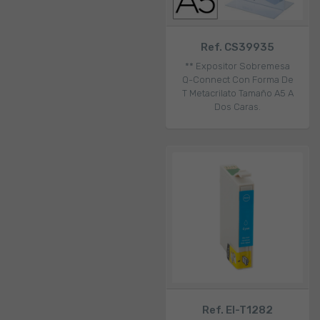
Ref. CS39935
** Expositor Sobremesa
Q-Connect Con Forma De
T Metacrilato Tamaño A5 A
Dos Caras.
Ref. EI-T1282