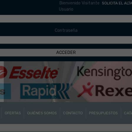
Bienvenido Visitante
SOLICITA EL ALT
Usuario
Contraseña
OFERTAS
QUIÉNES SOMOS
CONTACTO
PRESUPUESTOS
CAT