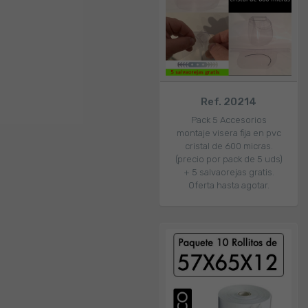
Ref. 20214
Pack 5 Accesorios
montaje visera fija en pvc
cristal de 600 micras.
(precio por pack de 5 uds)
+ 5 salvaorejas gratis.
Oferta hasta agotar.