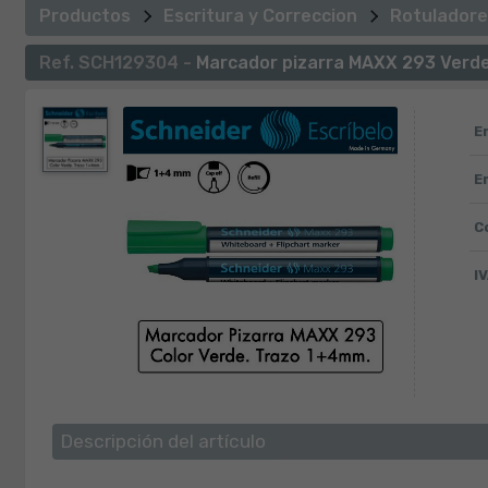
Productos
Escritura y Correccion
Rotuladore
Ref. SCH129304 -
Marcador pizarra MAXX 293 Verde
E
E
C
IV
Descripción del artículo