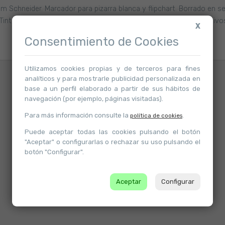
 Schneider. Marcador para pizarra blanca y flipchart. Borrado en se
. Tinta de poco olor sin tolueno ni xileno. Secado rápido, colores viv
X
Consentimiento de Cookies
Utilizamos cookies propias y de terceros para fines
analíticos y para mostrarle publicidad personalizada en
Atrás
base a un perfil elaborado a partir de sus hábitos de
navegación (por ejemplo, páginas visitadas).
Para más información consulte la
.
política de cookies
Puede aceptar todas las cookies pulsando el botón
"Aceptar" o configurarlas o rechazar su uso pulsando el
botón "Configurar".
Aceptar
Configurar