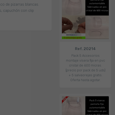
co de pizarras blancas.
os, capuchón con clip
Ref. 20214
Pack 5 Accesorios
montaje visera fija en pvc
cristal de 600 micras.
(precio por pack de 5 uds)
+ 5 salvaorejas gratis.
Oferta hasta agotar.