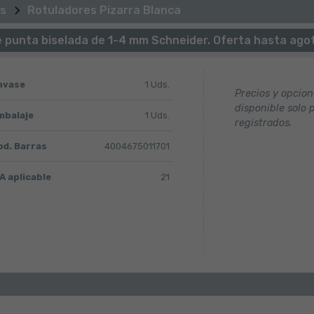
s
Rotuladores Pizarra Blanca
 punta biselada de 1-4 mm Schneider. Oferta hasta agot
nvase
1 Uds.
Precios y opcio
disponible solo 
mbalaje
1 Uds.
registrados.
od. Barras
4004675011701
A aplicable
21