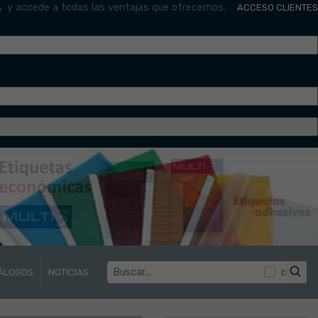
y accede a todas las ventajas que ofrecemos.
A
ACCESO CLIENTES
ÁLOGOS
NOTICIAS
buscar p