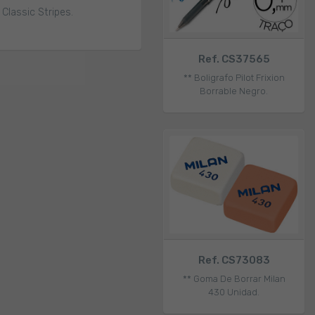
Classic Stripes.
Ref. CS37565
** Boligrafo Pilot Frixion
Borrable Negro.
Ref. CS73083
** Goma De Borrar Milan
430 Unidad.