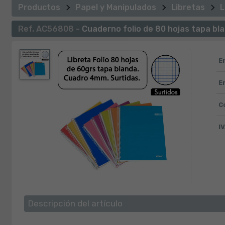
Productos
Papel y Manipulados
Libretas
L
Ref. AC56808 -
Cuaderno folio de 80 hojas tapa bla
E
E
C
IV
Descripción del artículo