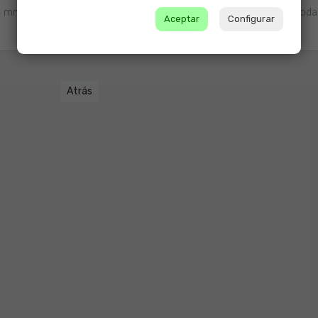
4 mm. con margen. Papel de 60 gramos. Surtidos en 5 colores Moda 
Aceptar
Configurar
Atrás