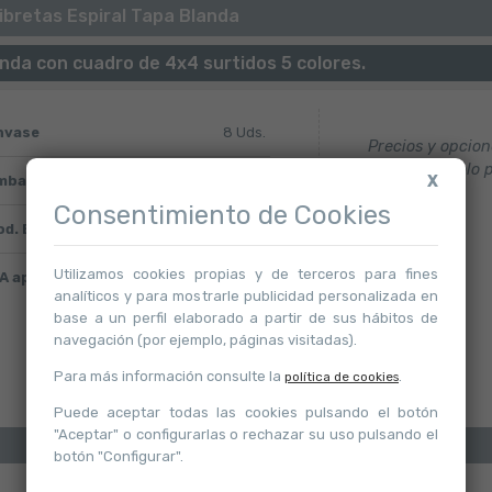
ibretas Espiral Tapa Blanda
nda con cuadro de 4x4 surtidos 5 colores.
nvase
8 Uds.
Precios y opcio
disponible solo 
X
mbalaje
24 Uds.
registrados.
Consentimiento de Cookies
od. Barras
5604730056808
Utilizamos cookies propias y de terceros para fines
A aplicable
21
analíticos y para mostrarle publicidad personalizada en
base a un perfil elaborado a partir de sus hábitos de
navegación (por ejemplo, páginas visitadas).
Para más información consulte la
.
política de cookies
Puede aceptar todas las cookies pulsando el botón
"Aceptar" o configurarlas o rechazar su uso pulsando el
botón "Configurar".