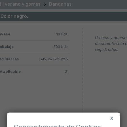
il verano y gorras
Bandanas
 Color negro.
nvase
10 Uds.
Precios y opcio
disponible solo 
mbalaje
600 Uds.
registrados.
od. Barras
8420668210252
A aplicable
21
X