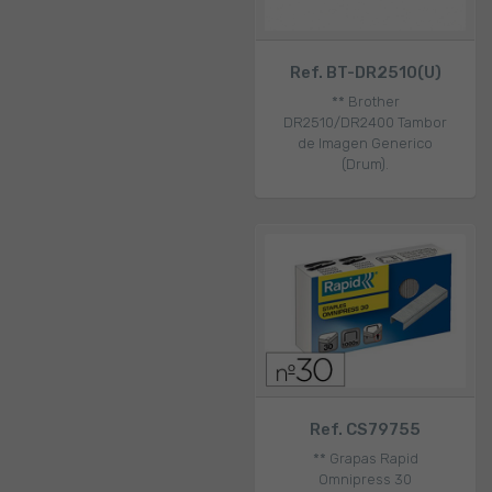
Ref. BT-DR2510(U)
** Brother
DR2510/DR2400 Tambor
de Imagen Generico
(Drum).
Ref. CS79755
** Grapas Rapid
Omnipress 30