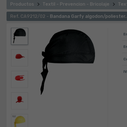
Productos
Textil - Prevencion - Bricolaje
Text
Ref. CA9212/02 -
Bandana Garfy algodon/poliester.
E
E
C
IV