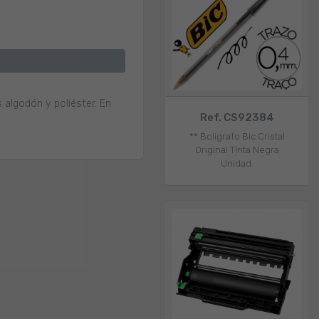
 algodón y poliéster. En
Ref. CS92384
** Boligrafo Bic Cristal
Original Tinta Negra
Unidad.