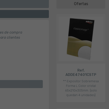
Ofertas
nes de compra
para clientes
Ref.
ADDE47401CSTP
** Expositor Sobremesa
Forma L Color cristal
65x210x305mm. (solo
quedan 4 unidades)