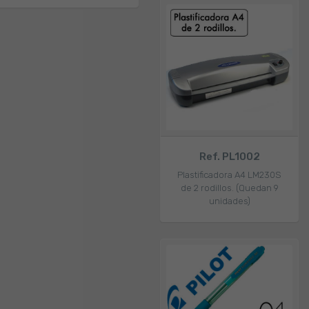
Ref. PL1002
Plastificadora A4 LM230S
de 2 rodillos. (Quedan 9
unidades)