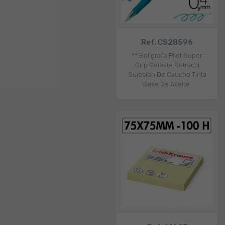
Ref. CS28596
** Boligrafo Pilot Super
Grip Celeste Retractil
Sujecion De Caucho Tinta
Base De Aceite.