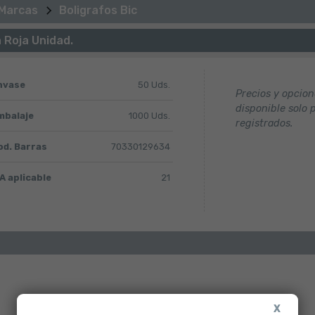
 Marcas
Boligrafos Bic
a Roja Unidad.
nvase
50 Uds.
Precios y opcio
disponible solo 
mbalaje
1000 Uds.
registrados.
od. Barras
70330129634
A aplicable
21
X